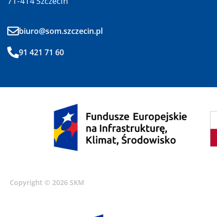
71-414 Szczecin
biuro@som.szczecin.pl
91 421 71 60
Copyright © 2026 SKM