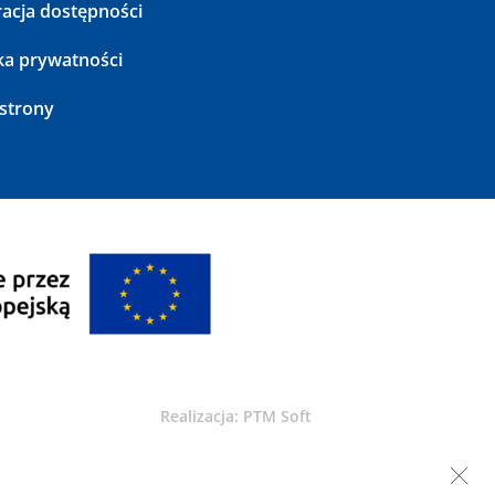
acja dostępności
ka prywatności
strony
Realizacja: PTM Soft